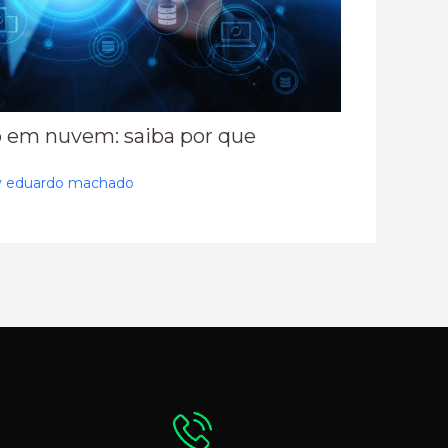
 em nuvem: saiba por que
y
eduardo machado