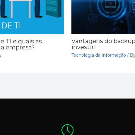
Vantagens do backup
e TI e quais as
investir!
sua empresa?
Tecnologia da Informação
/ B
o