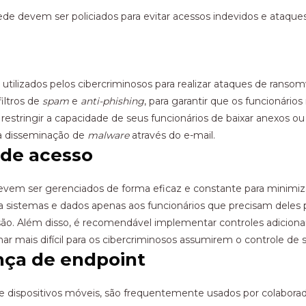
ede devem ser policiados para evitar acessos indevidos e ataqu
s utilizados pelos cibercriminosos para realizar ataques de ran
iltros de
spam
e
anti-phishing
, para garantir que os funcionár
estringir a capacidade de seus funcionários de baixar anexos ou
r a disseminação de
malware
através do e-mail.
s de acesso
 devem ser gerenciados de forma eficaz e constante para minimiz
a sistemas e dados apenas aos funcionários que precisam deles p
são. Além disso, é recomendável implementar controles adicionai
nar mais difícil para os cibercriminosos assumirem o controle de
nça de endpoint
 dispositivos móveis, são frequentemente usados ​​por colabora