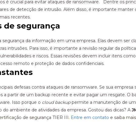
vos é crucial para evitar ataques de ransomware. Dentre os princ
wares de detecção de intrusão. Além disso, é importante manter os
mais recentes.
cas de segurança
 a segurança da informação em uma empresa. Elas devem ser clara
s intrusões. Para isso, é importante a revisão regular da polític
s vulnerabilidades e riscos. Essas revisões devem incluir itens como
 acesso remoto e proteção de dados confidenciais.
nstantes
ncipais defesas contra ataques de ransomware. Se sua empresa so
los a partir de um backup recente e evitar pagar um resgate.
ware. Isso porque o
cloud backup
permite a manutenção de uma 
do do ambiente de atividades da empresa. Gostou das dicas? A
J
tificação de segurança TIER III.
Entre em contato
e saiba mais