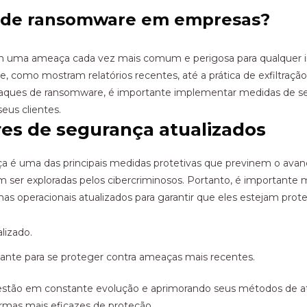
 de ransomware
em empresas?
 uma ameaça cada vez mais comum e perigosa para qualquer inst
 e, como mostram relatórios recentes, até a prática de exfiltra
ataques de ransomware, é importante implementar medidas de seg
eus clientes.
res de segurança
atualizados
ça é uma das principais medidas protetivas que previnem o ava
m ser exploradas pelos cibercriminosos. Portanto, é importante
mas operacionais atualizados para garantir que eles estejam pro
tante para se proteger contra ameaças mais recentes.
estão em constante evolução e aprimorando seus métodos de ata
rmas mais eficazes de proteção.