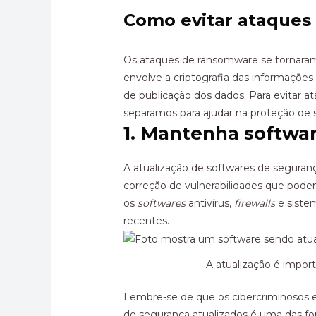
Como evitar
ataques
Os ataques de ransomware se tornaram
envolve a criptografia das informações
de publicação dos dados. Para evitar 
separamos para ajudar na proteção de s
1. Mantenha
softwa
A atualização de softwares de seguran
correção de vulnerabilidades que pode
os
softwares
antivírus,
firewalls
e siste
recentes.
A atualização é impor
Lembre-se de que os cibercriminosos 
de segurança atualizados é uma das fo