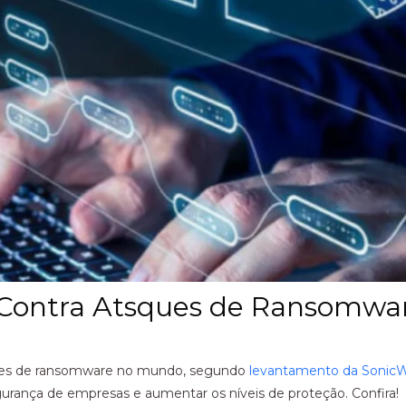
 Contra Atsques de Ransomwa
aques de ransomware no mundo, segundo
levantamento da SonicW
gurança de empresas e aumentar os níveis de proteção. Confira!